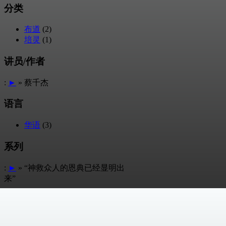
分类
布道
(2)
培灵
(1)
讲员/作者
:
►
» 蔡千杰
语言
华语
(3)
系列
:
►
» “神救众人的恩典已经显明出
来”