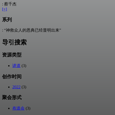
: 蔡千杰
[×]
系列
: “神救众人的恩典已经显明出来”
导引搜索
资源类型
讲道
(3)
创作时间
2022
(3)
聚会形式
布道会
(3)