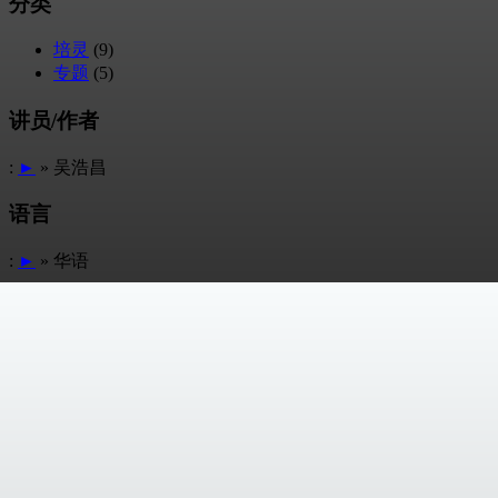
分类
培灵
(9)
专题
(5)
讲员/作者
:
►
» 吴浩昌
语言
:
►
» 华语