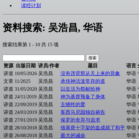
读经计划
资料搜索: 吴浩昌, 华语
搜索结果第 1 - 10 共 15 项
资源
出版日期
讲员/作者
题目
语言
讲道
10/05/2026
吴浩昌
没有违背那从天上来的异象
华语
文章
11/2025
吴浩昌
承传神活泼常存的道
华语
讲道
31/05/2020
吴浩昌
以生活为祭献给神
华语
讲道
24/11/2019
吴浩昌
神为基督预备了身体
华语
讲道
22/09/2019
吴浩昌
主牺牲的爱
华语
讲道
24/03/2019
吴浩昌
客西马尼园独自祷告
华语
讲道
27/01/2019
吴浩昌
保罗的舍弃与追求
华语
讲道
28/10/2018
吴浩昌
借基督十字架的血成就了和平
华语
讲道
26/08/2018
吴浩昌
最大的诫命
华语