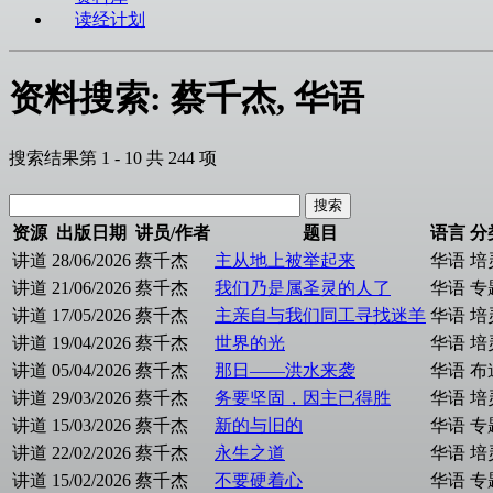
读经计划
资料搜索: 蔡千杰, 华语
搜索结果第 1 - 10 共 244 项
资源
出版日期
讲员/作者
题目
语言
分
讲道
28/06/2026
蔡千杰
主从地上被举起来
华语
培
讲道
21/06/2026
蔡千杰
我们乃是属圣灵的人了
华语
专
讲道
17/05/2026
蔡千杰
主亲自与我们同工寻找迷羊
华语
培
讲道
19/04/2026
蔡千杰
世界的光
华语
培
讲道
05/04/2026
蔡千杰
那日——洪水来袭
华语
布
讲道
29/03/2026
蔡千杰
务要坚固，因主已得胜
华语
培
讲道
15/03/2026
蔡千杰
新的与旧的
华语
专
讲道
22/02/2026
蔡千杰
永生之道
华语
培
讲道
15/02/2026
蔡千杰
不要硬着心
华语
专