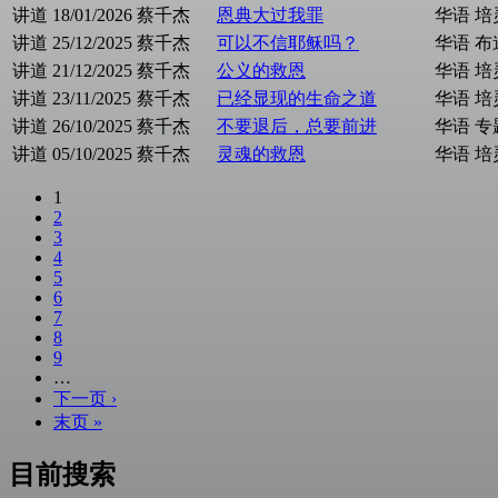
讲道
18/01/2026
蔡千杰
恩典大过我罪
华语
培
讲道
25/12/2025
蔡千杰
可以不信耶稣吗？
华语
布
讲道
21/12/2025
蔡千杰
公义的救恩
华语
培
讲道
23/11/2025
蔡千杰
已经显现的生命之道
华语
培
讲道
26/10/2025
蔡千杰
不要退后，总要前进
华语
专
讲道
05/10/2025
蔡千杰
灵魂的救恩
华语
培
1
2
3
4
5
6
7
8
9
…
下一页 ›
末页 »
目前搜索