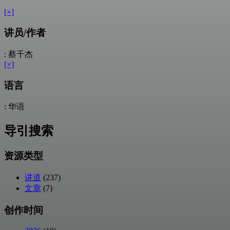
[×]
讲员/作者
: 蔡千杰
[×]
语言
: 华语
导引搜索
资源类型
讲道
(237)
文章
(7)
创作时间