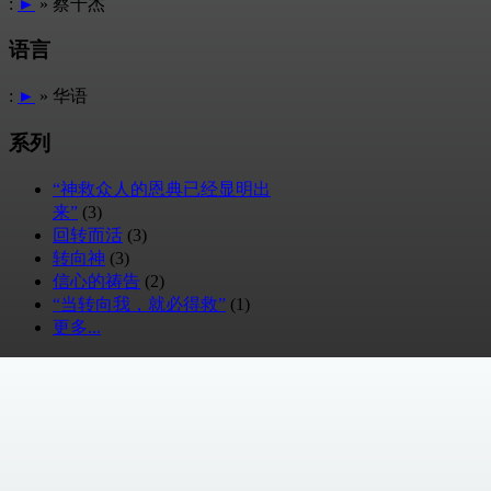
:
►
» 蔡千杰
语言
:
►
» 华语
系列
“神救众人的恩典已经显明出
来”
(3)
回转而活
(3)
转向神
(3)
信心的祷告
(2)
“当转向我，就必得救”
(1)
更多...