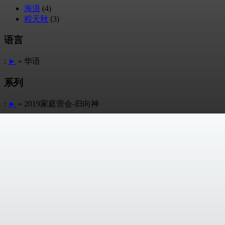
海浪
(4)
程天秋
(3)
语言
:
►
» 华语
系列
:
►
» 2019家庭营会-归向神