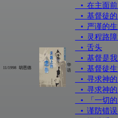
• 在主面
• 基督徒
• 严谨的
• 灵程路
• 舌头
• 基督是
华
• 基督徒
11/1998
胡恩德
语
• 寻求神
• 寻求神
• 「一切
• 谨防错