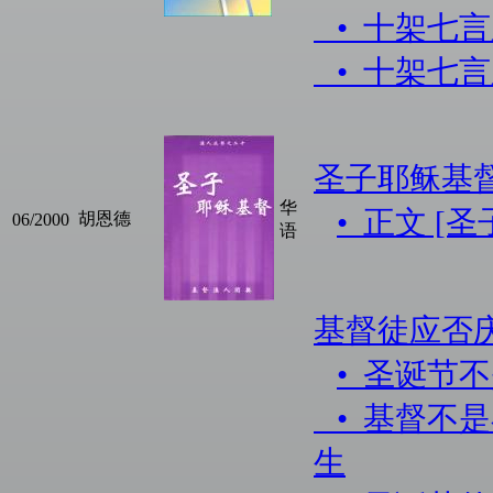
• 十架七
• 十架七
圣子耶稣基
华
• 正文 [
胡恩德
06/2000
语
基督徒应否
• 圣诞节
• 基督不
生