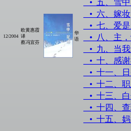
• 五、雪
• 六、嫁妆
• 七、爱
欧黄惠霞
华
• 八、主
12/2004
译
语
蔡冯宜芬
• 九、当
• 十、感
• 十一、
• 十二、
• 十三、
• 十四、
• 十五、