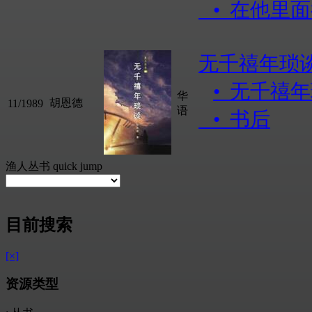
• 在他里
无千禧年琐
• 无千禧
华
胡恩德
11/1989
语
• 书后
渔人丛书 quick jump
目前搜索
[×]
资源类型