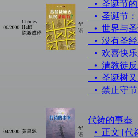
• 圣诞节
• 圣诞节
Charles
华
• 世界与
Halff
06/2000
语
陈激成译
• 没有圣
• 欢喜快
• 清教徒
• 圣诞树
• 禁止守
代祷的事奉
华
• 正文 [
黄聿源
04/2000
语