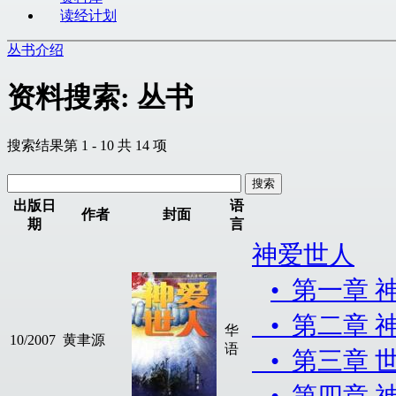
读经计划
丛书介绍
资料搜索: 丛书
搜索结果第 1 - 10 共 14 项
出版日
语
作者
封面
期
言
神爱世人
• 第一章 
• 第二章 
华
10/2007
黄聿源
语
• 第三章 
• 第四章 