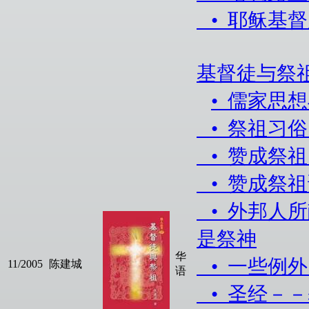
• 耶稣基
基督徒与祭
• 儒家思
• 祭祖习
• 赞成祭
• 赞成祭
• 外邦人
是祭神
华
• 一些例
11/2005
陈建城
语
• 圣经－