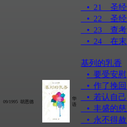
• 21 
• 22 
• 23 查
• 24 在
基列的乳香
• 要受安慰
• 作了挽
• 若认自
华
09/1995
胡恩德
语
• 丰盛的
• 永不得