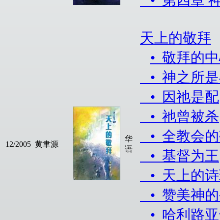
天上的敬拜
• 敬拜的
• 神之所
• 因祂是配
• 祂曾被杀
• 全教会
华
12/2005
黄聿源
语
• 基督为王
• 天上的
• 赞美神
• 哈利路