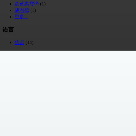
欧黄惠霞译
(1)
胡恩德
(1)
更多...
语言
华语
(14)